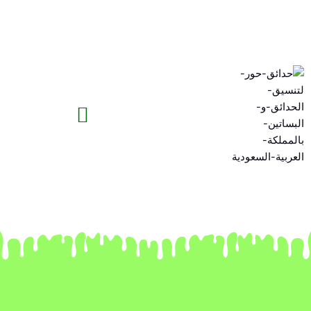
خطي
لى
لمحتوى