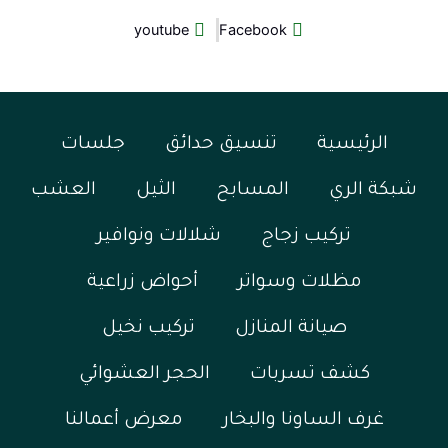
youtube
Facebook
الرئيسية
تنسيق حدائق
جلسات
شبكة الري
المسابح
الثيل
العشب
تركيب زجاج
شلالات ونوافير
مظلات وسواتر
أحواض زراعية
صيانة المنازل
تركيب نخيل
كشف تسربات
الحجر العشوائي
غرف الساونا والبخار
معرض أعمالنا