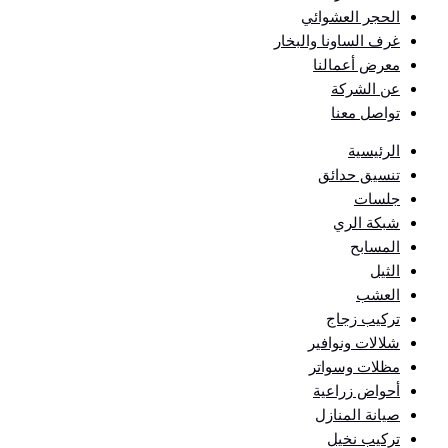
الحجر العشوائي
غرف الساونا والبخار
معرض أعمالنا
عن الشركة
تواصل معنا
الرئيسية
تنسيق حدائق
جلسات
شبكة الري
المسابح
الثيل
العشب
تركيب زجاج
شلالات ونوافير
مظلات وسواتر
أحواض زراعية
صيانة المنازل
تركيب نخيل