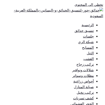
تخطي إلى المحتوى
الرئيسية
تنسيق حدائق
جلسات
شبكة الري
المسابح
الثيل
العشب
تركيب زجاج
شلالات ونوافير
مظلات وسواتر
أحواض زراعية
صيانة المنازل
تركيب نخيل
كشف تسربات
الحجر العشوائي