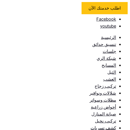
اطلب خدمتك الآن
Facebook
youtube
الرئيسية
تنسيق حدائق
جلسات
شبكة الري
المسابح
الثيل
العشب
تركيب زجاج
شلالات ونوافير
مظلات وسواتر
أحواض زراعية
صيانة المنازل
تركيب نخيل
كشف تسربات