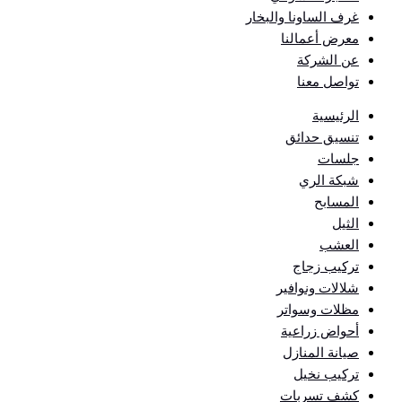
غرف الساونا والبخار
معرض أعمالنا
عن الشركة
تواصل معنا
الرئيسية
تنسيق حدائق
جلسات
شبكة الري
المسابح
الثيل
العشب
تركيب زجاج
شلالات ونوافير
مظلات وسواتر
أحواض زراعية
صيانة المنازل
تركيب نخيل
كشف تسربات