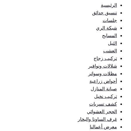
الرئيسية
تنسيق حدائق
جلسات
شبكة الري
المسابح
الثيل
العشب
تركيب زجاج
شلالات ونوافير
مظلات وسواتر
أحواض زراعية
صيانة المنازل
تركيب نخيل
كشف تسربات
الحجر العشوائي
غرف الساونا والبخار
معرض أعمالنا