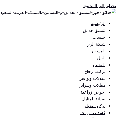
تخطي إلى المحتوى
الرئيسية
تنسيق حدائق
جلسات
شبكة الري
المسابح
الثيل
العشب
تركيب زجاج
شلالات ونوافير
مظلات وسواتر
أحواض زراعية
صيانة المنازل
تركيب نخيل
كشف تسربات