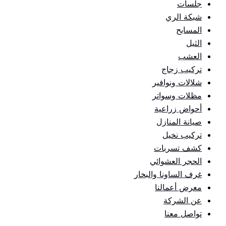
جلسات
شبكة الري
المسابح
الثيل
العشب
تركيب زجاج
شلالات ونوافير
مظلات وسواتر
أحواض زراعية
صيانة المنازل
تركيب نخيل
كشف تسربات
الحجر العشوائي
غرف الساونا والبخار
معرض أعمالنا
عن الشركة
تواصل معنا