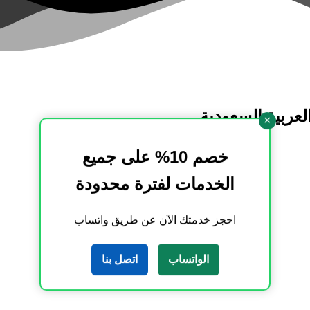
عربية السعودية
×
خصم 10% على جميع
الخدمات لفترة محدودة
احجز خدمتك الآن عن طريق واتساب
الواتساب
اتصل بنا