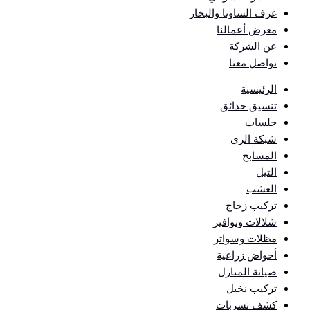
غرف الساونا والبخار
معرض أعمالنا
عن الشركة
تواصل معنا
الرئيسية
تنسيق حدائق
جلسات
شبكة الري
المسابح
الثيل
العشب
تركيب زجاج
شلالات ونوافير
مظلات وسواتر
أحواض زراعية
صيانة المنازل
تركيب نخيل
كشف تسربات