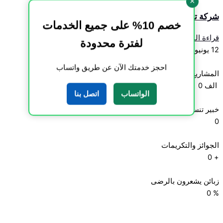
×
شركة تركيب مظلات بالدمام 0559269946
خصم 10% على جميع الخدمات
قراءة المزيد »
لفترة محدودة
12 يونيو، 2026
احجز خدمتك الآن عن طريق واتساب
المشاريع المنجزة
الف
0
الواتساب
اتصل بنا
خبير تنسيق الحدائق
0
الجوائز والتكريمات
0
+
زبائن يشعرون بالرضى
0
%