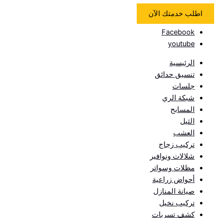
اطلب خدمتك الآن
Facebook
youtube
الرئيسية
تنسيق حدائق
جلسات
شبكة الري
المسابح
الثيل
العشب
تركيب زجاج
شلالات ونوافير
مظلات وسواتر
أحواض زراعية
صيانة المنازل
تركيب نخيل
كشف تسربات