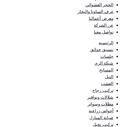
الحجر العشوائي
غرف الساونا والبخار
معرض أعمالنا
عن الشركة
تواصل معنا
الرئيسية
تنسيق حدائق
جلسات
شبكة الري
المسابح
الثيل
العشب
تركيب زجاج
شلالات ونوافير
مظلات وسواتر
أحواض زراعية
صيانة المنازل
تركيب نخيل