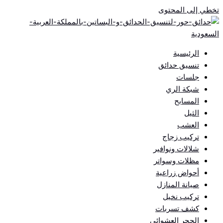
تخطي إلى المحتوى
الرئيسية
تنسيق حدائق
جلسات
شبكة الري
المسابح
الثيل
العشب
تركيب زجاج
شلالات ونوافير
مظلات وسواتر
أحواض زراعية
صيانة المنازل
تركيب نخيل
كشف تسربات
الحجر العشوائي