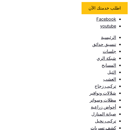
اطلب خدمتك الآن
Facebook
youtube
الرئيسية
تنسيق حدائق
جلسات
شبكة الري
المسابح
الثيل
العشب
تركيب زجاج
شلالات ونوافير
مظلات وسواتر
أحواض زراعية
صيانة المنازل
تركيب نخيل
كشف تسربات