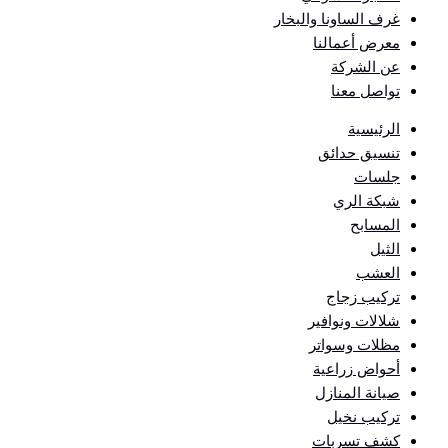
غرف الساونا والبخار
معرض أعمالنا
عن الشركة
تواصل معنا
الرئيسية
تنسيق حدائق
جلسات
شبكة الري
المسابح
الثيل
العشب
تركيب زجاج
شلالات ونوافير
مظلات وسواتر
أحواض زراعية
صيانة المنازل
تركيب نخيل
كشف تسربات