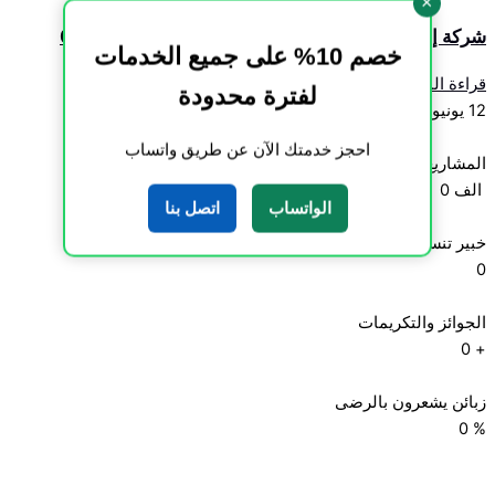
×
شركة إنشاء مسابح بالدمام – اتصل الآن 0559269946
خصم 10% على جميع الخدمات
قراءة المزيد »
لفترة محدودة
12 يونيو، 2026
احجز خدمتك الآن عن طريق واتساب
المشاريع المنجزة
الف
0
الواتساب
اتصل بنا
خبير تنسيق الحدائق
0
الجوائز والتكريمات
0
+
زبائن يشعرون بالرضى
0
%