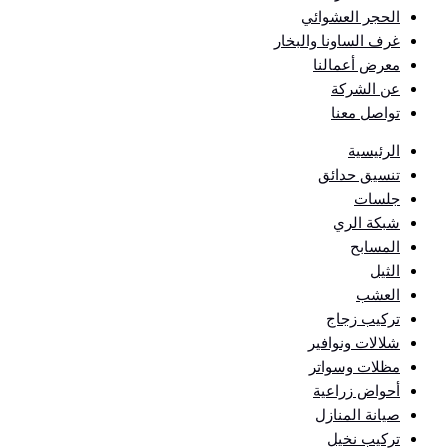
الحجر العشوائي
غرف الساونا والبخار
معرض أعمالنا
عن الشركة
تواصل معنا
الرئيسية
تنسيق حدائق
جلسات
شبكة الري
المسابح
الثيل
العشب
تركيب زجاج
شلالات ونوافير
مظلات وسواتر
أحواض زراعية
صيانة المنازل
تركيب نخيل