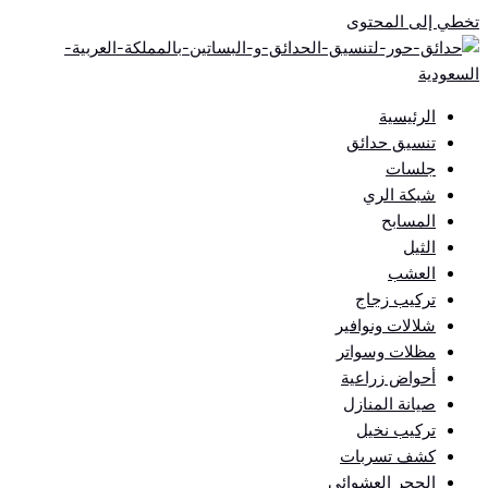
تخطي إلى المحتوى
الرئيسية
تنسيق حدائق
جلسات
شبكة الري
المسابح
الثيل
العشب
تركيب زجاج
شلالات ونوافير
مظلات وسواتر
أحواض زراعية
صيانة المنازل
تركيب نخيل
كشف تسربات
الحجر العشوائي