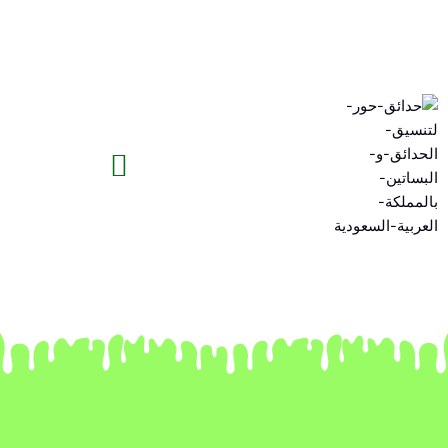
خطي
لى
لمحتوى