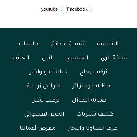
youtube
Facebook
الرئيسية
تنسيق حدائق
جلسات
شبكة الري
المسابح
الثيل
العشب
تركيب زجاج
شلالات ونوافير
مظلات وسواتر
أحواض زراعية
صيانة المنازل
تركيب نخيل
كشف تسربات
الحجر العشوائي
غرف الساونا والبخار
معرض أعمالنا