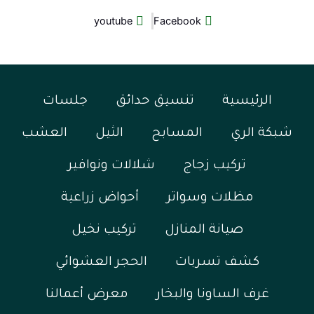
youtube
Facebook
الرئيسية
تنسيق حدائق
جلسات
شبكة الري
المسابح
الثيل
العشب
تركيب زجاج
شلالات ونوافير
مظلات وسواتر
أحواض زراعية
صيانة المنازل
تركيب نخيل
كشف تسربات
الحجر العشوائي
غرف الساونا والبخار
معرض أعمالنا