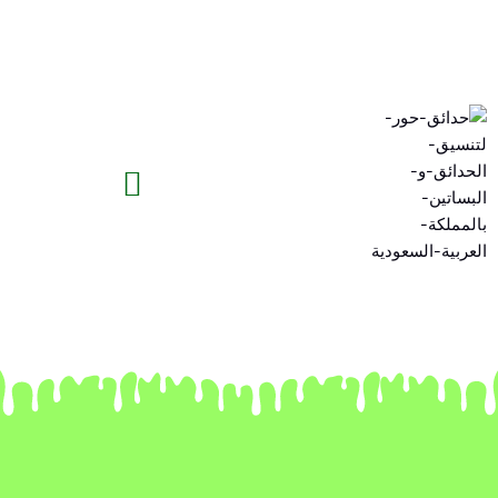
خطي
لى
لمحتوى