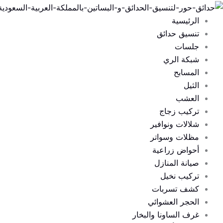
خطي
لى
الرئيسية
لمحتوى
تنسيق حدائق
جلسات
شبكة الري
المسابح
الثيل
العشب
تركيب زجاج
شلالات ونوافير
مظلات وسواتر
أحواض زراعية
صيانة المنازل
تركيب نخيل
كشف تسربات
الحجر العشوائي
غرف الساونا والبخار