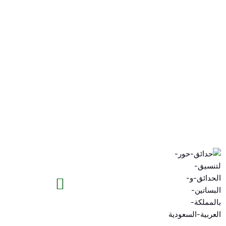
خطي
لى
لمحتوى