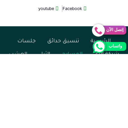
youtube
Facebook
إتصل الآن
الرئيسية
تنسيق حدائق
جلسات
واتساب
شبكة الري
المسابح
الثيل
العشب
تركيب زجاج
شلالات ونوافير
مظلات وسواتر
أحواض زراعية
صيانة المنازل
تركيب نخيل
كشف تسربات
الحجر العشوائي
غرف الساونا والبخار
معرض أعمالنا