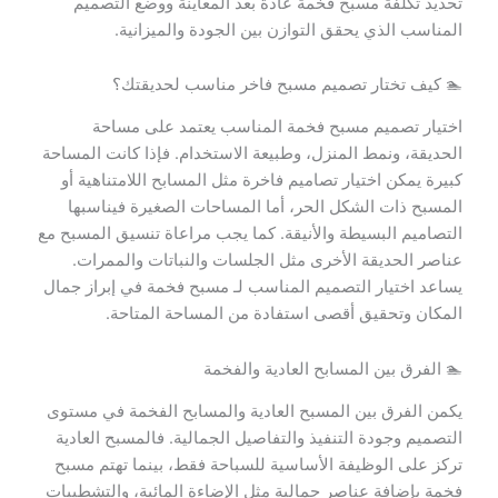
تحديد تكلفة مسبح فخمة عادة بعد المعاينة ووضع التصميم
المناسب الذي يحقق التوازن بين الجودة والميزانية.
🏊 كيف تختار تصميم مسبح فاخر مناسب لحديقتك؟
اختيار تصميم مسبح فخمة المناسب يعتمد على مساحة
الحديقة، ونمط المنزل، وطبيعة الاستخدام. فإذا كانت المساحة
كبيرة يمكن اختيار تصاميم فاخرة مثل المسابح اللامتناهية أو
المسبح ذات الشكل الحر، أما المساحات الصغيرة فيناسبها
التصاميم البسيطة والأنيقة. كما يجب مراعاة تنسيق المسبح مع
عناصر الحديقة الأخرى مثل الجلسات والنباتات والممرات.
يساعد اختيار التصميم المناسب لـ مسبح فخمة في إبراز جمال
المكان وتحقيق أقصى استفادة من المساحة المتاحة.
🏊 الفرق بين المسابح العادية والفخمة
يكمن الفرق بين المسبح العادية والمسابح الفخمة في مستوى
التصميم وجودة التنفيذ والتفاصيل الجمالية. فالمسبح العادية
تركز على الوظيفة الأساسية للسباحة فقط، بينما تهتم مسبح
فخمة بإضافة عناصر جمالية مثل الإضاءة المائية، والتشطيبات