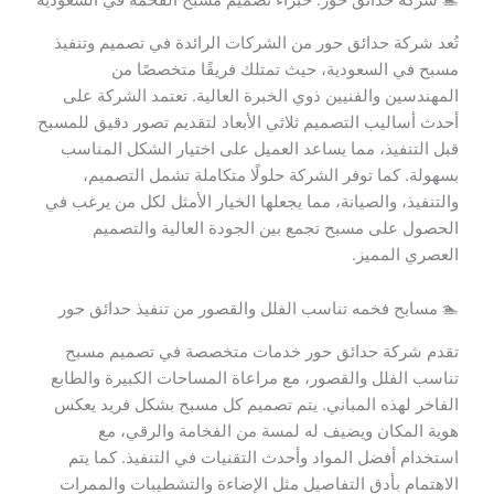
🏊 شركة حدائق حور: خبراء تصميم مسبح الفخمة في السعودية
تُعد شركة حدائق حور من الشركات الرائدة في تصميم وتنفيذ
مسبح في السعودية، حيث تمتلك فريقًا متخصصًا من
المهندسين والفنيين ذوي الخبرة العالية. تعتمد الشركة على
أحدث أساليب التصميم ثلاثي الأبعاد لتقديم تصور دقيق للمسبح
قبل التنفيذ، مما يساعد العميل على اختيار الشكل المناسب
بسهولة. كما توفر الشركة حلولًا متكاملة تشمل التصميم،
والتنفيذ، والصيانة، مما يجعلها الخيار الأمثل لكل من يرغب في
الحصول على مسبح تجمع بين الجودة العالية والتصميم
العصري المميز.
🏊 مسابح فخمه تناسب الفلل والقصور من تنفيذ حدائق حور
تقدم شركة حدائق حور خدمات متخصصة في تصميم مسبح
تناسب الفلل والقصور، مع مراعاة المساحات الكبيرة والطابع
الفاخر لهذه المباني. يتم تصميم كل مسبح بشكل فريد يعكس
هوية المكان ويضيف له لمسة من الفخامة والرقي، مع
استخدام أفضل المواد وأحدث التقنيات في التنفيذ. كما يتم
الاهتمام بأدق التفاصيل مثل الإضاءة والتشطيبات والممرات