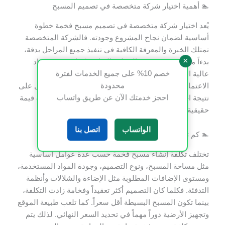
🏊 أهمية اختيار شركة متخصصة في تصميم المسبح
يُعد اختيار شركة متخصصة في تصميم مسبح فخمة خطوة
أساسية لضمان نجاح المشروع وجودته. فالشركة المتخصصة
تمتلك الخبرة والمعرفة الكافية في تنفيذ جميع المراحل بدقة،
×
بدءاً من التصميم وحتى التسليم النهائي. كما تستخدم مواد
عالية الجودة وتقنيات حديثة تضمن السلامة والمتانة. إن
خصم 10% على جميع الخدمات لفترة
الاعتماد على خبراء في تنفيذ مسبح فخمة يضمن الحصول على
محدودة
نتيجة احترافية تجمع بين الجمال والأمان والراحة، وتضيف قيمة
احجز خدمتك الآن عن طريق واتساب
حقيقية للمنزل أو الفيلا.
الواتساب
اتصل بنا
🏊 كم تكلفة إنشاء مسابح؟
تختلف تكلفة إنشاء مسبح فخمة حسب عدة عوامل أساسية
مثل مساحة المسبح، ونوع التصميم، وجودة المواد المستخدمة،
ومستوى الإضافات المطلوبة مثل الإضاءة والشلالات وأنظمة
التدفئة. فكلما كان التصميم أكثر تعقيداً وفخامة زادت التكلفة،
بينما تكون المسبح البسيطة أقل سعراً. كما تلعب طبيعة الموقع
وتجهيز الأرضية دوراً مهماً في تحديد السعر النهائي. لذلك يتم