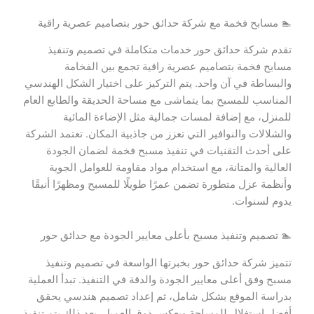
🏊 مسابح فخمة مع شركة حدائق حور بتصاميم عصرية راقية
تقدم شركة حدائق حور خدمات متكاملة في تصميم وتنفيذ
مسابح فخمة بتصاميم عصرية راقية تجمع بين الفخامة
والبساطة في آن واحد. يتم التركيز على اختيار الشكل الهندسي
المناسب للمسبح بما يتماشى مع مساحة الحديقة والطابع العام
للمنزل، مع إضافة لمسات جمالية مثل الإضاءة المائية
والشلالات والنوافير التي تعزز من جاذبية المكان. تعتمد الشركة
على أحدث التقنيات في تنفيذ مسبح فخمة لضمان الجودة
العالية والمتانة، مع استخدام مواد مقاومة للعوامل الجوية
وأنظمة عزل متطورة تضمن عمرًا طويلًا للمسبح ومظهرًا أنيقًا
يدوم لسنوات.
🏊 تصميم وتنفيذ مسبح بأعلى معايير الجودة مع حدائق حور
تتميز شركة حدائق حور بخبرتها الواسعة في تصميم وتنفيذ
مسبح وفق أعلى معايير الجودة والدقة في التنفيذ. تبدأ العملية
بدراسة الموقع بشكل شامل، ثم إعداد تصميم هندسي يحقق
أفضل استغلال للمساحة ويعكس ذوق العميل. بعد ذلك يتم تنفيذ