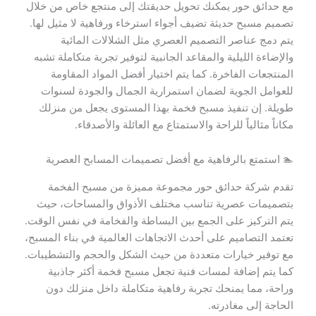
مع حدائق حور يمكنك تحويل حديقتك إلى منتجع خاص من خلال
تصميم مسبح حديثة تضيف أجواء استرخاء ورفاهية لا مثيل لها.
يتم دمج عناصر التصميم العصري مثل الشلالات المائية
والإضاءة الليلية والمقاعد الجانبية لتوفير تجربة متكاملة تشبه
المنتجعات الفاخرة. كما يتم اختيار أفضل المواد المقاومة
للعوامل الجوية لضمان استمرارية الجمال والجودة لسنوات
طويلة. إن تنفيذ مسبح فخمة بهذا المستوى يجعل من منزلك
مكاناً مثالياً للراحة والاستمتاع مع العائلة والأصدقاء.
🏊 استمتع بالرفاهية مع أفضل تصميمات المسابح العصرية
تقدم شركة حدائق حور مجموعة مميزة من مسبح الفخمة
بتصميمات عصرية تناسب مختلف الأذواق والمساحات، حيث
يتم التركيز على الجمع بين البساطة والفخامة في نفس الوقت.
تعتمد التصاميم على أحدث الاتجاهات العالمية في بناء المسبح،
مع توفير خيارات متعددة من حيث الشكل والحجم والتشطيبات.
كما يتم إضافة لمسات فنية تجعل مسبح فخمة أكثر جاذبية
وراحة، مما يمنحك تجربة رفاهية متكاملة داخل منزلك دون
الحاجة إلى مغادرته.