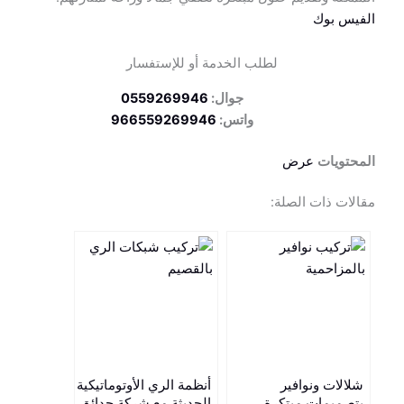
الفيس بوك
لطلب الخدمة أو للإستفسار
جوال:
0559269946
واتس:
966559269946
المحتويات
عرض
مقالات ذات الصلة:
شلالات ونوافير
أنظمة الري الأوتوماتيكية
بتصميمات مبتكرة
الحديثة مع شركة حدائق