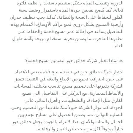
الدورية وتنظيف المياه بشكل منتظم باستخدام أنظمة فلترة
فعالة. كما يُنصح بفحص جودة المياه باستمرار وضبط نسبة
الكلور للحفاظ على الصحة والنظافة. كذلك يجب تنظيف جدران
وأرضية المسبح بشكل دوري لمنع تراكم الأوساخ. الاهتمام بهذه
التفاصيل يساعد في إطالة عمر مسبح فخمة والحفاظ على
مظهرها الفاخر، مما يضمن تجربة استخدام مريحة وآمنة طوال
العام.
🏊 لماذا تختار شركة حدائق حور لتصميم مسبح فخمة؟
اختيار شركة حدائق حور في تنفيذ مسبح فخمة يعني الاعتماد
على خبرة احترافية تجمع بين الإبداع والدقة في التنفيذ. تتميز
الشركة بقدرتها على تصميم مسبح تناسب مختلف المساحات
والأنماط المعمارية، مع التركيز على التفاصيل التي تصنع
الفارق مثل الإضاءة، والتشطيبات، والعزل المائي عالي
الجودة. كما توفر الشركة حلولاً متكاملة تبدأ من التصميم وحتى
التسليم النهائي، مما يضمن الحصول على مسابح تجمع بين
الجمال والمتانة والأمان. هذا الالتزام بالجودة يجعل حدائق حور
خياراً موثوقاً لكل من يبحث عن التميز والرفاهية.