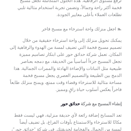
لرفع مستوى الرفاهية. هذه الحلول المتكاملة تجعل مسبح
فخمة أكثر راحة وجمالاً، وتضمن تجربة استخدام مثالية تلبي
تطلعات العملاء بأعلى معايير الجودة.
🏊 اجعل منزلك واحة استرخاء مع مسبح فاخر
يمكنك تحويل منزلك إلى واحة استرخاء حقيقية من خلال
تصميم مسبح فخمة التي تضيف لمسة من الهدوء والرفاهية إلى
المكان. تعمل شركة حدائق حور على ابتكار تصاميم مميزة
تجعل المسبح جزءاً أساسياً من الحديقة، مع دمجه بعناصر
طبيعية مثل النباتات والإضاءة الهادئة والممرات الجمالية. هذا
الدمج بين الطبيعة والتصميم العصري يجعل مسبح فخمة
مساحة مثالية للاسترخاء وقضاء وقت ممتع، ويمنح منزلك طابعاً
فاخراً يعكس أسلوب حياة راقٍ ومميز.
إنشاء المسبح مع شركة
حدائق حور
تعد المسابح إضافة رائعة لأي حديقة منزلية، فهي ليست فقط
مكانًا للاسترخاء والاستمتاع بأوقات الفراغ، بل تضيف أيضاً
لمسة من الجمال والفخامة لحديقتك. في شركة “حدائق حور”،