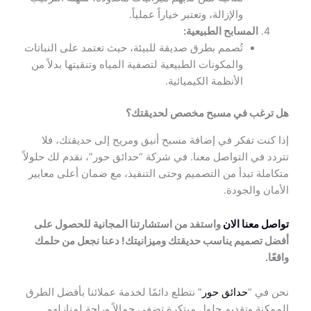
والإزالة، وتعتبر خياراً عملياً.
المسابح الطبيعية:
تُصمم بطرق صديقة للبيئة، حيث تعتمد على النباتات
والمكونات الطبيعية لتصفية المياه وتنقيتها بدلاً من
الأنظمة الكيميائية.
هل ترغب في مسبح مخصص لحديقتك؟
إذا كنت تفكر في إضافة مسبح أنيق ومريح إلى حديقتك، فلا
تتردد في التواصل معنا. في شركة “حدائق حور”، نقدم لك حلولاً
متكاملة تبدأ من التصميم وحتى التنفيذ، مع ضمان أعلى معايير
الأمان والجودة.
تواصل معنا الان
واستفد من استشارتنا المجانية للحصول على
أفضل تصميم يناسب حديقتك وميزانيتك! دعنا نجعل من حلمك
واقعًا.
نحن في “
حدائق حور
” نتطلع دائمًا لخدمة عملائنا بأفضل الطرق
الممكنة وتقديم حلول مبتكرة تضفي جمالاً وراحة لمنازلهم.