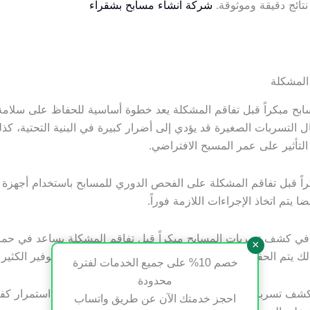
نتائج دقيقة وموثوقة.
شركة انشاء مسابح بشقراء
المشكلة
مبكراً قبل تفاقم المشكلة يعد خطوة أساسية للحفاظ على سلامة ال
لتسربات الصغيرة قد يؤدي إلى أضرار كبيرة في البنية التحتية، كذل
م التأثير على عمر المسبح الافتراضي.
اً قبل تفاقم المشكلة على الفحص الدوري للمسابح باستخدام أجهزة 
يتم اتخاذ الإجراءات اللازمة فوراً.
في كشف تسربات المسابح مبكراً قبل تفاقم المشكلة يساعد في حماية
×
ك يتم الحفاظ على هيكل المسبح بشكل كامل، أيضا يتم توفير الكثير 
خصم 10% على جميع الخدمات لفترة
محدودة
شف تسربات المسابح مبكراً قبل تفاقم المشكلة لضمان استمرار كفاءة
احجز خدمتك الآن عن طريق واتساب