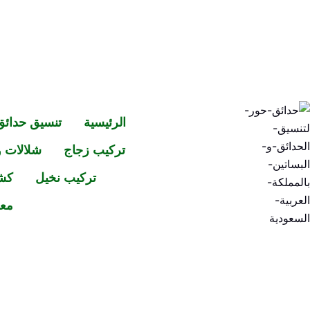
خطي
لى
لمحتوى
الرئيسية
تنسيق حدائق
تركيب زجاج
شلالات و
تركيب نخيل
كش
معر