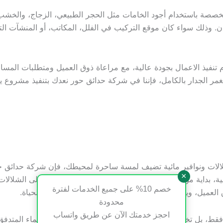
خصصة باستخدام أجود الخامات مثل الحجر الطبيعي، الزجاج، والخشب
ن. وذلك سواء كان موقع التركيب في الفلل، المكاتب، أو المنشآت ال
م تنفيذ الاعمال بجودة عالية، مع مراعاة ذوق العميل ومتطلبات الم
ر الجدار بالكامل، فإننا في شركة حدائق حور نعدك بتنفيذ مشروع يت
ات ونوافير مائية تضيف لمسة ساحرة لمحيطك، فإن شركة حدائق حور 
×
، بداية من النوافير الصغيرة للمساحات الضيقة، وصولاً إلى الشلالات
خصم 10% على جميع الخدمات لفترة
لعميل، ويحول المساحات العادية إلى تحف فنية تنبض بالحياة.
محدودة
احجز خدمتك الآن عن طريق واتساب
 فقط، بل تخلق أجواء من الهدوء والاسترخاء بفضل خرير الماء المتدف