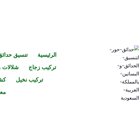
خطي
لى
لمحتوى
الرئيسية
تنسيق حدائق
تركيب زجاج
شلالات و
تركيب نخيل
كش
معر