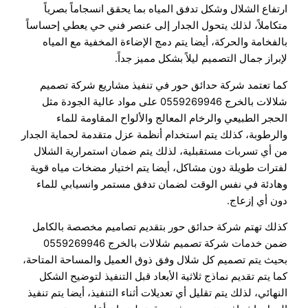
ارتفاع الشلال وشكل تدفق المياه بما يحقق انسجاماً بصرياً
متكاملاً، لذلك يتحول الجدار إلى عنصر فني حي يعطي إحساساً
بالفخامة والحركة، أيضا يتم دمج الإضاءة المخفية مع المياه
لإبراز جمال التصميم ليلاً بشكل مميز جداً.
كما تعتمد شركة حدائق حور في تنفيذ مشاريع شركة تصميم
شلالات بالخرج 0559269946 على مواد عالية الجودة مثل
الحجر الطبيعي والرخام المعالج والألواح المقاومة للماء
والرطوبة، كذلك يتم استخدام أنظمة عزل متقدمة لحماية الجدار
من أي تسربات مستقبلية، لذلك يتم ضمان استمرارية الشلال
لفترات طويلة دون مشاكل، أيضا يتم اختيار مضخات مياه قوية
وهادئة في نفس الوقت لضمان تدفق مستمر وانسيابي للماء
دون أي إزعاج.
كذلك تهتم شركة حدائق حور بتقديم تصاميم مخصصة بالكامل
ضمن خدمات شركة تصميم شلالات بالخرج 0559269946
بحيث يتم تصميم كل شلال وفق ذوق العميل والمساحة المتاحة،
كما يتم تقديم نماذج ثلاثية الأبعاد قبل التنفيذ لتوضيح الشكل
النهائي، لذلك يتم تقليل أي تعديلات أثناء التنفيذ، أيضا يتم تنفيذ