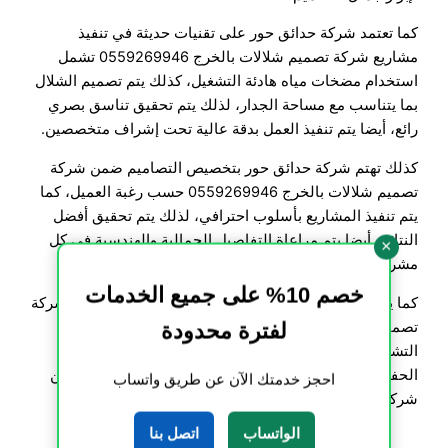
كما تعتمد شركة حدائق حور على تقنيات حديثة في تنفيذ
مشاريع شركة تصميم شلالات بالخرج 0559269946 تشمل
استخدام مضخات مياه هادئة التشغيل، كذلك يتم تصميم الشلال
بما يتناسب مع مساحة الجدار، لذلك يتم تحقيق تناسق بصري
رائع، أيضا يتم تنفيذ العمل بدقة عالية تحت إشراف متخصصين.
كذلك تهتم شركة حدائق حور بتخصيص التصاميم ضمن شركة
تصميم شلالات بالخرج 0559269946 حسب رغبة العميل، كما
يتم تنفيذ المشاريع بأسلوب احترافي، لذلك يتم تحقيق أفضل
النتائج، أيضا يتم مراعاة التفاصيل الجمالية والهندسية في كل
×
مشروع.
خصم 10% على جميع الخدمات
كما يتم اختبار الشلالات الجدارية بعد التنفيذ ضمن خدمات شركة
تصميم شلالات بالخرج 0559269946 لضمان الكفاءة
لفترة محدودة
التشغيلية، كذلك يتم تقديم خدمات صيانة دورية، لذلك يتم
الحفاظ على جودة الأداء والجمال لفترات طويلة، أيضا تضمن
احجز خدمتك الآن عن طريق واتساب
شركة حدائق حور أعلى مستوى من الجودة.
الواتساب
اتصل بنا