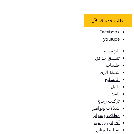
اطلب خدمتك الآن
Facebook
youtube
الرئيسية
تنسيق حدائق
جلسات
شبكة الري
المسابح
الثيل
العشب
تركيب زجاج
شلالات ونوافير
مظلات وسواتر
أحواض زراعية
صيانة المنازل