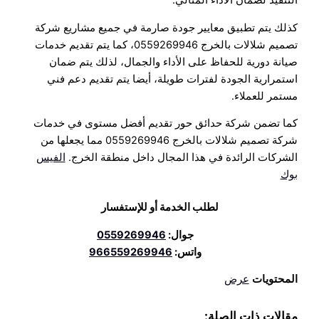
التنفيذ لضمان الأداء المثالي.
كذلك يتم تطبيق معايير جودة صارمة في جميع مشاريع شركة
تصميم شلالات بالخرج 0559269946، كما يتم تقديم خدمات
صيانة دورية للحفاظ على الأداء والجمال، لذلك يتم ضمان
استمرارية الجودة لفترات طويلة، أيضا يتم تقديم دعم فني
مستمر للعملاء.
كما تضمن شركة حدائق حور تقديم أفضل مستوى في خدمات
شركة تصميم شلالات بالخرج 0559269946 مما يجعلها من
الشركات الرائدة في هذا المجال داخل منطقة الخرج.
الفيس
بوك
لطلب الخدمة أو للإستفسار
جوال:
0559269946
واتس:
966559269946
المحتويات
عرض
مقالات ذات الصلة: