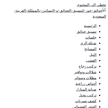
تخطي إلى المحتوى
الرئيسية
تنسيق حدائق
جلسات
شبكة الري
المسابح
الثيل
العشب
تركيب زجاج
شلالات ونوافير
مظلات وسواتر
أحواض زراعية
صيانة المنازل
تركيب نخيل
كشف تسربات
الحجر العشوائي