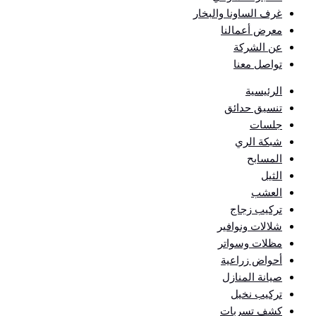
غرف الساونا والبخار
معرض أعمالنا
عن الشركة
تواصل معنا
الرئيسية
تنسيق حدائق
جلسات
شبكة الري
المسابح
الثيل
العشب
تركيب زجاج
شلالات ونوافير
مظلات وسواتر
أحواض زراعية
صيانة المنازل
تركيب نخيل
كشف تسربات