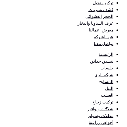
تركيب نخيل
كشف تسربات
الحجر العشوائي
غرف الساونا والبخار
معرض أعمالنا
عن الشركة
تواصل معنا
الرئيسية
تنسيق حدائق
جلسات
شبكة الري
المسابح
الثيل
العشب
تركيب زجاج
شلالات ونوافير
مظلات وسواتر
أحواض زراعية