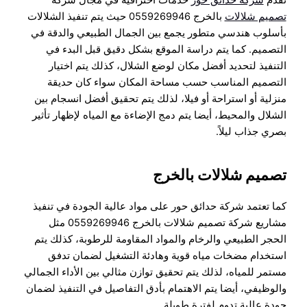
تقدم
شركة حدائق حور
خدمات احترافية في مجال شركة
تصميم شلالات
بالخرج 0559269946 حيث يتم تنفيذ الشلالات
بأسلوب هندسي متطور يجمع بين الجمال الطبيعي والدقة في
التصميم. كما يتم دراسة الموقع بشكل دقيق قبل البدء في
التنفيذ لتحديد أفضل مكان لوضع الشلال، كذلك يتم اختيار
التصميم المناسب حسب مساحة المكان سواء كان حديقة
منزلية أو استراحة أو فيلا، لذلك يتم تحقيق أفضل انسجام بين
الشلال والمحيط، أيضا يتم دمج الإضاءة مع المياه لإظهار تأثير
بصري جذاب ليلاً.
تصميم شلالات بالخرج
كما تعتمد شركة حدائق حور على مواد عالية الجودة في تنفيذ
مشاريع شركة تصميم شلالات بالخرج 0559269946 مثل
الحجر الطبيعي والرخام والمواد المقاومة للرطوبة، كذلك يتم
استخدام مضخات مياه قوية وهادئة التشغيل لضمان تدفق
مستمر للمياه، لذلك يتم تحقيق توازن مثالي بين الأداء الجمالي
والوظيفي، أيضا يتم الاهتمام بأدق التفاصيل في التنفيذ لضمان
جودة عالية تدوم لفترة طويلة.