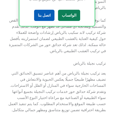
النمو بشكل كامل. لذلك تحقق شركة تركيب لاند سكيب
بالرياض نتائج عالية الجودة في جميع مشاريعها.
الواتساب
اتصل بنا
كما توفر شركة حدائق حور خدمات صيانة متكاملة تشمل القص
والتسميد ومعالجة أي مشاكل قد تظهر مع الوقت. كذلك تقدم
شركة تركيب لاند سكيب بالرياض إرشادات واضحة للعملاء
حول كيفية العناية بالعشب الطبيعي لضمان استمراريته بأفضل
حالة ممكنة. لذلك تعد شركة حدائق حور من الشركات المتميزة
في تركيب العشب الطبيعي بالرياض.
تركيب نجيلة بالرياض
يعد تركيب نجيلة بالرياض من أهم عناصر تنسيق الحدائق التي
تضيف مظهرًا طبيعيًا جميلًا يعكس الحيوية والانتعاش في
المساحات الخارجية سواء في المنازل أو الفلل أو الاستراحات.
وتقدم شركة حدائق حور خدمات تركيب النجيلة بجميع أنواعها
سواء الطبيعية أو الصناعية مع مراعاة اختيار النوع الأنسب
حسب طبيعة الموقع والاستخدام المطلوب. كما يتم تنفيذ العمل
بطريقة احترافية تضمن توزيع متناسق ومظهر جمالي متكامل.