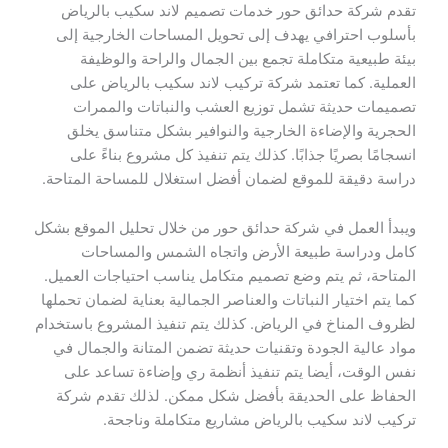
تقدم شركة حدائق حور خدمات تصميم لاند سكيب بالرياض
بأسلوب احترافي يهدف إلى تحويل المساحات الخارجية إلى
بيئة طبيعية متكاملة تجمع بين الجمال والراحة والوظيفة
العملية. كما تعتمد شركة تركيب لاند سكيب بالرياض على
تصميمات حديثة تشمل توزيع العشب والنباتات والممرات
الحجرية والإضاءة الخارجية والنوافير بشكل متناسق يخلق
انسجامًا بصريًا جذابًا. كذلك يتم تنفيذ كل مشروع بناءً على
دراسة دقيقة للموقع لضمان أفضل استغلال للمساحة المتاحة.
ويبدأ العمل في شركة حدائق حور من خلال تحليل الموقع بشكل
كامل ودراسة طبيعة الأرض واتجاه الشمس والمساحات
المتاحة، ثم يتم وضع تصميم متكامل يناسب احتياجات العميل.
كما يتم اختيار النباتات والعناصر الجمالية بعناية لضمان تحملها
لظروف المناخ في الرياض. كذلك يتم تنفيذ المشروع باستخدام
مواد عالية الجودة وتقنيات حديثة تضمن المتانة والجمال في
نفس الوقت، أيضا يتم تنفيذ أنظمة ري وإضاءة تساعد على
الحفاظ على الحديقة بأفضل شكل ممكن. لذلك تقدم شركة
تركيب لاند سكيب بالرياض مشاريع متكاملة وناجحة.