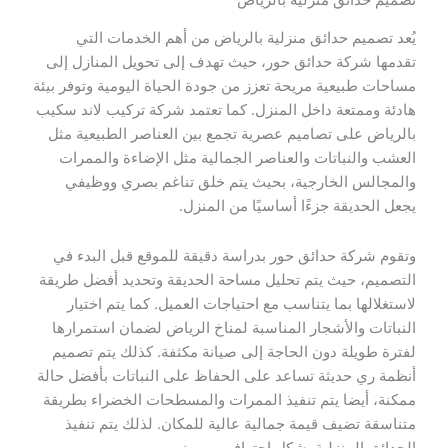
يُعد تصميم حدائق منزلية بالرياض من أهم الخدمات التي
تقدمها شركة حدائق حور، حيث تهدف إلى تحويل المنازل إلى
مساحات طبيعية مريحة تعزز من جودة الحياة اليومية وتوفر بيئة
هادئة وممتعة داخل المنزل. كما تعتمد شركة تركيب لاند سكيب
بالرياض على تصاميم عصرية تجمع بين العناصر الطبيعية مثل
العشب والنباتات والعناصر الجمالية مثل الإضاءة والممرات
والمجالس الخارجية، بحيث يتم خلق تناغم بصري ووظيفي
يجعل الحديقة جزءًا أساسيًا من المنزل.
وتقوم شركة حدائق حور بدراسة دقيقة للموقع قبل البدء في
التصميم، حيث يتم تحليل مساحة الحديقة وتحديد أفضل طريقة
لاستغلالها بما يتناسب مع احتياجات العميل. كما يتم اختيار
النباتات والأشجار المناسبة لمناخ الرياض لضمان استمرارها
لفترة طويلة دون الحاجة إلى صيانة مكثفة. كذلك يتم تصميم
أنظمة ري حديثة تساعد على الحفاظ على النباتات بأفضل حالة
ممكنة، أيضا يتم تنفيذ الممرات والمسطحات الخضراء بطريقة
متناسقة تضيف قيمة جمالية عالية للمكان. لذلك يتم تنفيذ
الحدائق المنزلية بشكل احترافي ومميز.