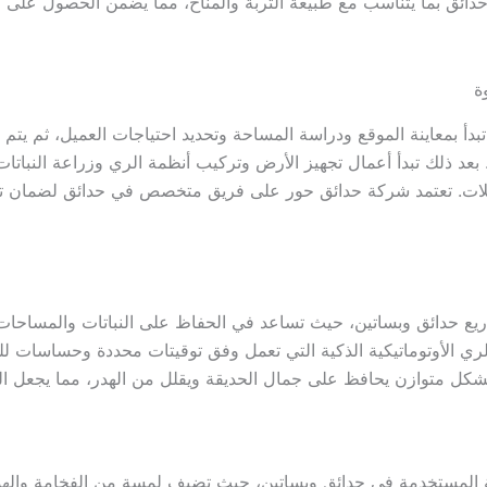
خدمات حدائق بما يتناسب مع طبيعة التربة والمناخ، مما يضمن الحصو

ساسية تبدأ بمعاينة الموقع ودراسة المساحة وتحديد احتياجات العميل، 
رى. بعد ذلك تبدأ أعمال تجهيز الأرض وتركيب أنظمة الري وزراعة النب
ر والمظلات. تعتمد شركة حدائق حور على فريق متخصص في حدائق لضما
 مشاريع حدائق وبساتين، حيث تساعد في الحفاظ على النباتات والمساح
ظمة الري الأوتوماتيكية الذكية التي تعمل وفق توقيتات محددة وحس
ع المياه بشكل متوازن يحافظ على جمال الحديقة ويقلل من الهدر، مم
جمالية المستخدمة في حدائق وبساتين، حيث تضيف لمسة من الفخامة وال