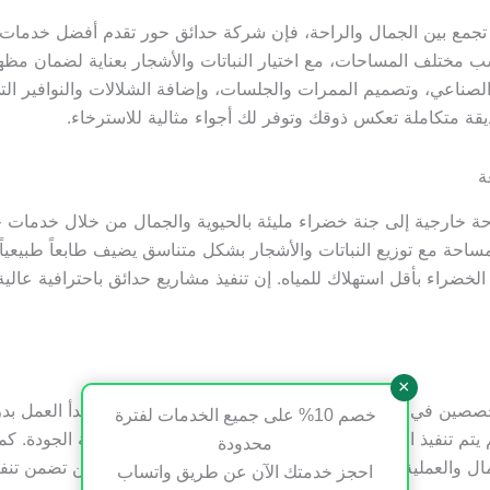
زة تجمع بين الجمال والراحة، فإن شركة حدائق حور تقدم أفضل خدما
ي تناسب مختلف المساحات، مع اختيار النباتات والأشجار بعناية لض
الصناعي، وتصميم الممرات والجلسات، وإضافة الشلالات والنوافير 
حور في هذا المجال تضمن لك الحصول على حديقة متكاملة 

ة خارجية إلى جنة خضراء مليئة بالحيوية والجمال من خلال خدمات 
ن المساحة مع توزيع النباتات والأشجار بشكل متناسق يضيف طابعاً طب
الخضراء بأقل استهلاك للمياه. إن تنفيذ مشاريع حدائق باحترافية عال
×
متخصصين في حدائق وفق أعلى معايير الجودة والاحترافية. يبدأ العمل
خصم 10% على جميع الخدمات لفترة
ثم يتم تنفيذ المشروع باستخدام أفضل المواد والنباتات عالية الجودة
محدودة
الجمال والعملية. إن خبرة فريق حدائق حور في حدائق وبساتين تضمن 
احجز خدمتك الآن عن طريق واتساب