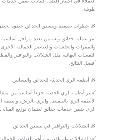
ل على حديقة جميلة وسهلة العناية تدوم لفترات
طويلة.
 خطوات تصميم وتنسيق الحدائق خطوة بخطوة
ثم يتم إعداد تصميم مبدئي يوضح توزيع النباتات
اتات وتركيب العشب والإضاءة. وأخيراً يتم تنفيذ
ن تنفيذ كل مرحلة بدقة واحترافية عالية تحقق
أفضل النتائج.
🌿 أنظمة الري الحديثة للحدائق والبساتين
ات الخضراء مع تقليل استهلاك المياه. تشمل هذه
اسات للرطوبة. توفر شركة حدائق حور أحدث حلول
ا يجعل العناية بالنباتات أكثر سهولة وكفاءة.
🌿 الشلالات والنوافير في تنسيق الحدائق
هدوء للمكان. تساعد أصوات المياه المتدفقة في