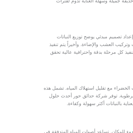
ديقة جميلة وسهلة العناية تدوم لفترات
عداد تصميم مبدئي يوضح توزيع النباتات
وتركيب العشب والإضاءة. وأخيراً يتم تنفيذ
فيذ كل مرحلة بدقة واحترافية عالية تحقق
 الخضراء مع تقليل استهلاك المياه. تشمل هذه
 للرطوبة. توفر شركة حدائق حور أحدث حلول
ية بالنباتات أكثر سهولة وكفاءة.
وء للمكان. تساعد أصوات المياه المتدفقة في