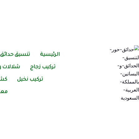
خطي
لى
لمحتوى
الرئيسية
تنسيق حدائق
تركيب زجاج
شلالات ون
تركيب نخيل
كشف
معر