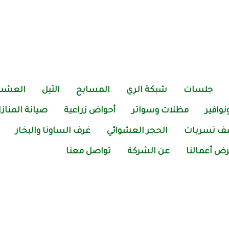
جلسات
شبكة الري
المسابح
الثيل
العشب
وافير
مظلات وسواتر
أحواض زراعية
صيانة المناز
 تسربات
الحجر العشوائي
غرف الساونا والبخار
ض أعمالنا
عن الشركة
تواصل معنا