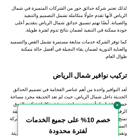
لذلك تعتبر شركة حدائق حور من الشركات المتميزة في شمال
الرياض لأنها تقدم حلولًا متكاملة تشمل التصميم والتنفيذ
والصيانة. أيضًا تهتم تنسيق حدائق شمال الرياض بتقديم أعلى
جودة ممكنة في التنفيذ لضمان نتائج تدوم لفترة طويلة.
كما توفر الشركة خدمات متابعة مستمرة تشمل القص والتسميد
والعناية الدورية لضمان بقاء النجيلة في أفضل حالة ممكنة
طوال العام.
تركيب نوافير شمال الرياض
تُعد النوافير واحدة من أهم عناصر الفخامة في تصميم الحدائق
الحديثة داخل شمال الرياض، حيث لم تعد الحديقة مجرد مساحة
خضراء فقط، بل أصبحت مساحة معيشة متكاملة تعكس الذوق
×
الرفيع لأصحاب المنازل والفلل. وإضافة النافورة داخل الحديقة
تمنح المكان طابعًا خاصًا يجمع بين الصوت الهادئ للماء والحركة
خصم 10% على جميع الخدمات
المستمرة التي تضيف إحساسًا بالاسترخاء والراحة النفسية.
لفترة محدودة
وتقدم شركة حدائق حور خدمات تركيب النوافير بأساليب حديثة