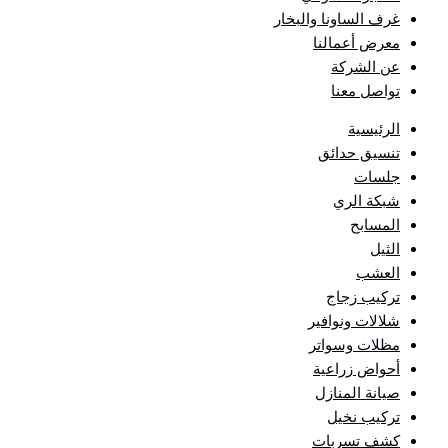
غرف الساونا والبخار
معرض أعمالنا
عن الشركة
تواصل معنا
الرئيسية
تنسيق حدائق
جلسات
شبكة الري
المسابح
الثيل
العشب
تركيب زجاج
شلالات ونوافير
مظلات وسواتر
أحواض زراعية
صيانة المنازل
تركيب نخيل
كشف تسربات