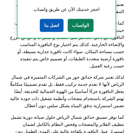
تعتمد على الدمج بين التصميم الجمالي والدقة الهندسية في
احجز خدمتك الآن عن طريق واتساب
التنفيذ.
كما تبدأ عملية تركيب النوافير بدراسة الموقع بشكل تفصيلي،
الواتساب
اتصل بنا
حيث يتم تحديد أفضل مكان داخل الحديقة يضمن انسجام
النافورة مع باقي العناصر مثل العشب والممرات وأحواض الزرع
والإضاءة الخارجية. كذلك يتم اختيار نوع النافورة المناسب
حسب مساحة المكان، سواء كانت نافورة جدارية بسيطة، أو
نافورة أرضية متعددة الطبقات، أو تصميم خاص يتم تنفيذه
حسب رغبة العميل.
لذلك تعتبر شركة حدائق حور من الشركات المتميزة في شمال
الرياض لأنها لا تقدم خدمة تركيب فقط، بل تقدم تصميمًا متكاملًا
يجعل النافورة جزءًا أساسيًا من الهوية الجمالية للحديقة. أيضًا
تهتم الشركة باستخدام مضخات وأنظمة تشغيل ذات جودة عالية
تضمن استمرارية تدفق المياه بشكل سلس دون أعطال.
كما توفر تنسيق حدائق شمال الرياض حلول صيانة دورية تشمل
تنظيف الفلاتر والمضخات وفحص النظام بالكامل لضمان
استمرار عمل النافورة بكفاءة عالية على المدى الطويل دون