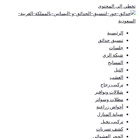
تخطي إلى المحتوى
الرئيسية
تنسيق حدائق
جلسات
شبكة الري
المسابح
الثيل
العشب
تركيب زجاج
شلالات ونوافير
مظلات وسواتر
أحواض زراعية
صيانة المنازل
تركيب نخيل
كشف تسربات
الحجر العشوائي