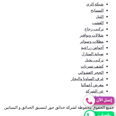
شبكة الري
المسابح
الثيل
العشب
تركيب زجاج
شلالات ونوافير
مظلات وسواتر
أحواض زراعية
صيانة المنازل
تركيب نخيل
كشف تسربات
الحجر العشوائي
غرف الساونا والبخار
معرض أعمالنا
عن الشركة
تواصل معنا
إتصل الآن
جميع الحقوق محفوظة لشركة حدائق حور لتنسيق الحدائق و البساتين
واتساب