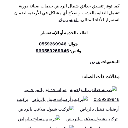
كما توفر تنسيق حدائق شمال الرياض خدمات صيانة دورية
تشمل العناية بالعشب وإصلاح أي مشاكل في الأرضية لضمان
استمرار الأداء المثالي.
الفيس بوك
لطلب الخدمة أو للإستفسار
جوال:
0559269946
واتس:
966559269946
المحتويات
عرض
مقالات ذات الصلة:
صيانة حدائق بالمزاحمية
0559269946
تركيب
أرضيات فينيل بالرياض
تركيب شبوك ملاعب بالرياض