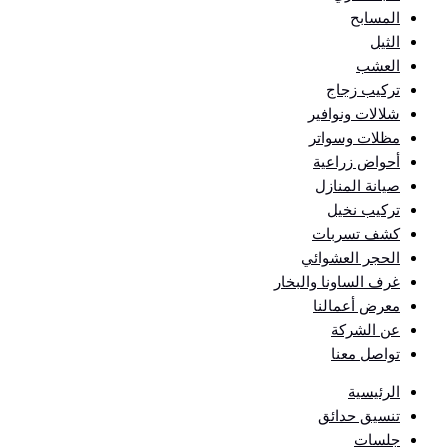
المسابح
الثيل
العشب
تركيب زجاج
شلالات ونوافير
مظلات وسواتر
أحواض زراعية
صيانة المنازل
تركيب نخيل
كشف تسربات
الحجر العشوائي
غرف الساونا والبخار
معرض أعمالنا
عن الشركة
تواصل معنا
الرئيسية
تنسيق حدائق
جلسات