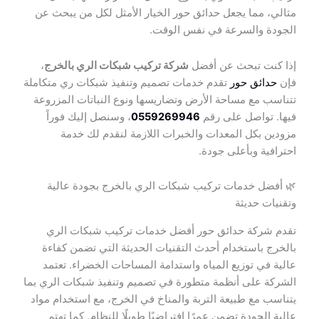
مثالي، مما يجعل حدائق حور الخيار الأمثل لكل من يبحث عن
الجودة والسرعة في نفس الوقت.
إذا كنت تبحث عن أفضل
شركة تركيب شبكات الري بالخرج
،
فإن
حدائق حور
تقدم خدمات تصميم وتنفيذ شبكات ري متكاملة
تتناسب مع مساحة الأرض وتضاريسها ونوع النباتات المزروعة
فيها. تواصل على رقم
0559269946
، وسنصل إليك فوراً
مزودين بكل المعدات والخبرات اللازمة لنقدم لك خدمة
احترافية وبأعلى جودة.
🌿 أفضل خدمات تركيب شبكات الري بالخرج بجودة عالية
وتقنيات حديثة
تقدم شركة حدائق حور أفضل خدمات تركيب شبكات الري
بالخرج باستخدام أحدث التقنيات الحديثة التي تضمن كفاءة
عالية في توزيع المياه واستدامة المساحات الخضراء. تعتمد
الشركة على أنظمة متطورة في تصميم وتنفيذ شبكات الري بما
يتناسب مع طبيعة التربة والمناخ في الخرج، مع استخدام مواد
عالية الجودة تضمن عمرًا افتراضيًا طويلًا للنظام. كما تهتم