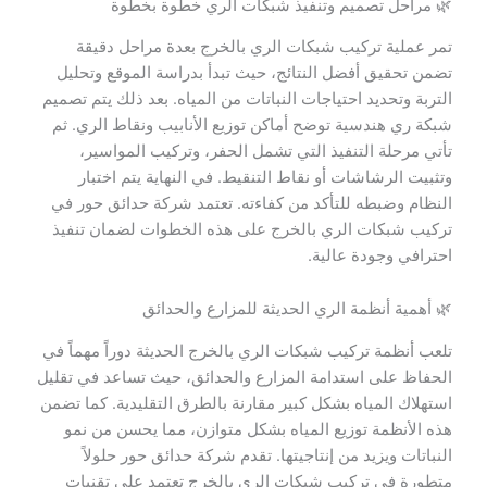
🌿 مراحل تصميم وتنفيذ شبكات الري خطوة بخطوة
تمر عملية تركيب شبكات الري بالخرج بعدة مراحل دقيقة
تضمن تحقيق أفضل النتائج، حيث تبدأ بدراسة الموقع وتحليل
التربة وتحديد احتياجات النباتات من المياه. بعد ذلك يتم تصميم
شبكة ري هندسية توضح أماكن توزيع الأنابيب ونقاط الري. ثم
تأتي مرحلة التنفيذ التي تشمل الحفر، وتركيب المواسير،
وتثبيت الرشاشات أو نقاط التنقيط. في النهاية يتم اختبار
النظام وضبطه للتأكد من كفاءته. تعتمد شركة حدائق حور في
تركيب شبكات الري بالخرج على هذه الخطوات لضمان تنفيذ
احترافي وجودة عالية.
🌿 أهمية أنظمة الري الحديثة للمزارع والحدائق
تلعب أنظمة تركيب شبكات الري بالخرج الحديثة دوراً مهماً في
الحفاظ على استدامة المزارع والحدائق، حيث تساعد في تقليل
استهلاك المياه بشكل كبير مقارنة بالطرق التقليدية. كما تضمن
هذه الأنظمة توزيع المياه بشكل متوازن، مما يحسن من نمو
النباتات ويزيد من إنتاجيتها. تقدم شركة حدائق حور حلولاً
متطورة في تركيب شبكات الري بالخرج تعتمد على تقنيات