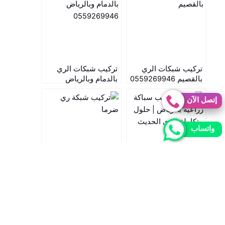
تركيب شبكات الري
تركيب شبكات الري
بالقصيم 0559269946
بالدمام وبالرياض
0559269946
إتصل الآن
واتساب
توريد وتركيب سباكة
تركيب شبكة ري ضرما
زراعية بالرياض | حلول
متكاملة للري الحديث
WhatsApp
Facebook