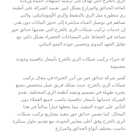
الري بالخرج التي تهدف إلى ترشيد استهلاك المياه وزيادة
كفاءة الحدائق والمزارع بشكل كبير. تعتمد الشركة على أنظمة
ري متطورة مثل الري بالتنقيط والري الأوتوماتيكي، والتي
تساهم في توصيل المياه مباشرة إلى جذور النباتات دون هدر.
إن خدمات تركيب شبكات الري بالخرج التي تقدمها حدائق حور
تساعد في الحفاظ على المساحات الخضراء بشكل دائم، مع
تقليل الجهد اليدوي وتحسين جودة النمو النباتي.
🌿 خبراء تركيب شبكات الري بالخرج بأسعار تنافسية وجودة
مضمونة
تُعتبر شركة حدائق حور من أبرز الخبراء في مجال تركيب
شبكات الري بالخرج، حيث تمتلك فريق عمل متخصص يتمتع
بخبرة طويلة في تصميم وتنفيذ أنظمة الري المختلفة. تقدم
الشركة خدماتها بأسعار تنافسية تناسب جميع العملاء دون
التأثير على جودة التنفيذ، مما يجعلها خياراً مثالياً في هذا
المجال. كما تضمن حدائق حور تنفيذ مشاريع تركيب شبكات
الري بالخرج وفق أعلى معايير الجودة، مع تقديم حلول مبتكرة
تناسب مختلف أنواع الحدائق والمزارع.