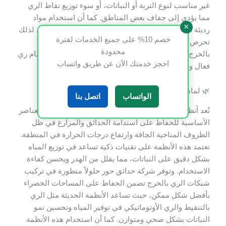
غير مناسب لنوع التربة أو النباتات، أو سوء توزيع نقاط الري
مما يؤدي إلى جفاف بعض المناطق. كما أن استخدام مواد
×
رديئة أو إهمال الصيانة الدورية قد يسبب أعطالاً مستمرة. لذلك
خصم 10% على جميع الخدمات لفترة
تحرص شركة حدائق حور على تنفيذ تركيب شبكات الري
محدودة
بالخرج وفق معايير دقيقة لتجنب هذه الأخطاء وضمان نظام ري
احجز خدمتك الآن عن طريق واتساب
فعال ومستدام.
🌿 لماذا تعتبر أنظمة الري الحديثة ضرورية في الخرج؟
الواتساب
اتصل بنا
تُعد أنظمة تركيب شبكات الري بالخرج الحديثة من أهم العناصر
الأساسية للحفاظ على استدامة الحدائق والمزارع في ظل
الظروف المناخية الجافة وارتفاع درجات الحرارة في المنطقة.
تعتمد هذه الأنظمة على تقنيات ذكية تساعد في توزيع المياه
بشكل دقيق على النباتات، مما يقلل من الهدر ويحسن كفاءة
الاستخدام. وتوفر شركة حدائق حور حلولاً متطورة في تركيب
شبكات الري بالخرج تضمن الحفاظ على المساحات الخضراء
بأفضل شكل ممكن، حيث تساعد الأنظمة الحديثة مثل الري
بالتنقيط والري الأوتوماتيكي في توفير المياه وتحسين نمو
النباتات بشكل صحي ومتوازن. كما أن استخدام هذه الأنظمة