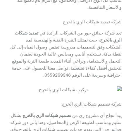
تناسب كل أنواع الأراضي والحدائق، مع التزام تام بالمواعيد
والأسعار التنافسية.
شركة تمديد شبكات الري بالخرج
تعد شركة حدائق حور من الشركات الرائدة في
تمديد شبكات
الري بالخرج
، حيث نمتلك القدرة الفنية والهندسية لمد
الشبكات وفق لتصميمات مدروسة تضمن وصول المياه إلى كل
نقطة بدقة. نستخدم أنابيب ومحابس عالية الجودة لضمان
التحمل والاستدامة، ونراعي أثناء التمديد طبيعة التربة والموقع
لتحقيق أفضل كفاءة تشغيلية. تواصل معنا للحصول على خدمة
احترافية وسريعة على الرقم 0559269946.
شركة تصميم شبكات الري الخرج
يبدأ نجاح أي مشروع ري من
تصميم شبكات الري بالخرج
بشكل
سليم ومناسب لطبيعة الأرض والمحاصيل، وهنا يأتي دور شركة
حدائق حور التي تقدم خدمات تصميم شبكات الري بالخرج وفق