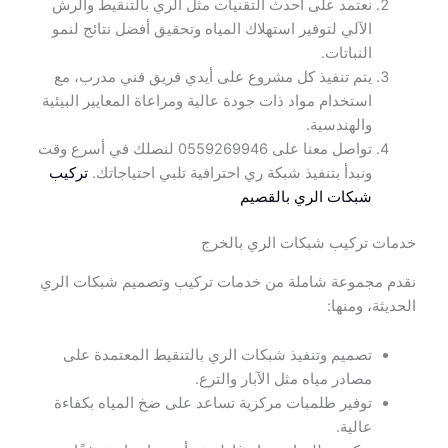
نعتمد على أحدث التقنيات مثل الري بالتنقيط والرش
الآلي لتوفير استهلاك المياه وتحقيق أفضل نتائج لنمو
النباتات.
يتم تنفيذ كل مشروع على أيدي فريق فني مدرب، مع
استخدام مواد ذات جودة عالية ومراعاة المعايير البيئية
والهندسية.
تواصل معنا على 0559269946 لنصلك في أسرع وقت
ونبدأ بتنفيذ شبكة ري احترافية تلبي احتياجاتك.
تركيب
شبكات الري بالقصيم
خدمات تركيب شبكات الري بالخرج
نقدم مجموعة شاملة من خدمات تركيب وتصميم شبكات الري
الحديثة، ومنها:
تصميم وتنفيذ شبكات الري بالتنقيط المعتمدة على
مصادر مياه مثل الآبار والترع.
توفير طلمبات مركزية تساعد على ضخ المياه بكفاءة
عالية.