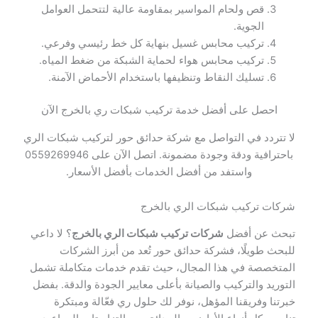
قص ولحام المواسير بمقاومة عالية لتتحمل العوامل
الجوية.
تركيب محابس غسيل بنهاية كل خط رئيسي وفرعي.
تركيب محابس هواء لحماية الشبكة من ضغط المياه.
تسليك النقاط وتنظيفها باستخدام الأحماض الآمنة.
احصل على أفضل خدمة تركيب شبكات ري بالخرج الآن
لا تتردد في التواصل مع شركة حدائق حور لتركيب شبكات الري
باحترافية ودقة وجودة مضمونة. اتصل الآن على 0559269946
واستفد من أفضل الخدمات بأفضل الأسعار.
شركات تركيب شبكات الري بالخرج
تبحث عن أفضل
شركات تركيب شبكات الري بالخرج
؟ لا داعي
للبحث طويلًا، فشركة حدائق حور تُعد من أبرز الشركات
المتخصصة في هذا المجال، حيث تقدم خدمات متكاملة تشمل
التوريد والتركيب والصيانة بأعلى معايير الجودة والدقة. بفضل
خبرتنا وفريقنا المؤهل، نوفر لك حلول ري فعّالة ومبتكرة