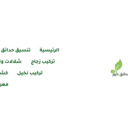
خطي
لى
لمحتوى
الرئيسية
تنسيق حدائق
تركيب زجاج
شلالات ون
تركيب نخيل
كشف
معرض