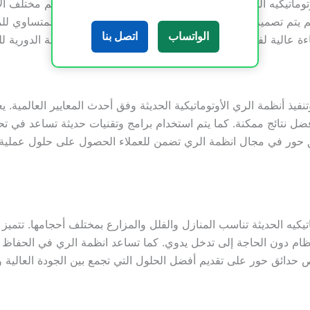
يكيه الحديثة بأعلى معايير الجودة وبأسعار مناسبة تلائم مختلف الاحت
م يتم تصميم شبكة الري بطريقة احترافية تضمن التوزيع المتساوي للم
الواتساب
اتصل بنا
ة عالية لفترات طويلة، مع توفير خدمات الصيانة والمتابعة الدورية 
ذ أنظمة الري الأوتوماتيكية الحديثة وفق أحدث المعايير العالمية. ي
ضل نتائج ممكنة. كما يتم استخدام برامج وتقنيات حديثة تساعد في ت
ئق حور في مجال انظمة الري تضمن للعملاء الحصول على حلول عملي
كيه الحديثة تناسب المنازل والفلل والمزارع بمختلف أحجامها. تتميز ه
ظام دون الحاجة إلى تدخل يدوي. كما تساعد انظمة الري في الحفاظ 
تحرص حدائق حور على تقديم أفضل الحلول التي تجمع بين الجودة العالية 