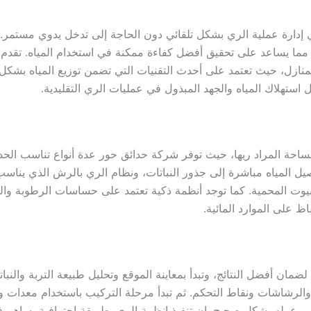
في إدارة عملية الري بشكل تلقائي دون الحاجة إلى تدخل يدوي مستمر
ربة، مما يساعد على تحقيق أفضل كفاءة ممكنة في استخدام المياه. 
والمنازل، حيث تعتمد على أحدث التقنيات التي تضمن توزيع المياه بشك
استهلاك المياه والجهد المبذول في عمليات الري التقليدية.
لمساحة المراد ريها، حيث توفر شركة حدائق حور عدة أنواع تناسب الحد
توصيل المياه مباشرة إلى جذور النباتات، ونظام الري بالرش الذي ين
يوت المحمية. كما توجد أنظمة ذكية تعتمد على حساسات الرطوبة والتحك
 على الموارد المائية.
لضمان أفضل النتائج، وتبدأ بمعاينة الموقع وتحليل طبيعة التربة والنبا
والرشاشات ونقاط التحكم. ثم تبدأ مرحلة التركيب باستخدام معدات و
د من عمله بشكل صحيح. إن تنفيذ انظمة الري بطريقة احترافية يساهم 