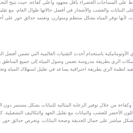
حفاظ على المساحات الخضراء بأقل مجهود وأعلى كفاءة، حيث تتيح الت
لنباتات والعشب والأشجار في أفضل حالاتها طوال العام، مع تقليل ن
ت، لأنها توفر المياه بشكل منتظم ومتوازن. وتعتمد حدائق حور على
وتوماتيكية باستخدام أحدث التقنيات العالمية التي تضمن أفضل النتا
يع شبكات الري بطريقة مدروسة تضمن وصول المياه إلى جميع المناطق 
تنفيذ انظمة الري بطريقة احترافية يساعد في تقليل استهلاك المياه 
ً وكفاءة من خلال توفير الرعاية المثالية للنباتات بشكل مستمر دون ا
للون الأخضر للعشب والنباتات مع تقليل الجهد والتكاليف التشغيلية. 
 بشكل مباشر على جمال الحديقة وصحة النباتات. وتحرص حدائق حور ع